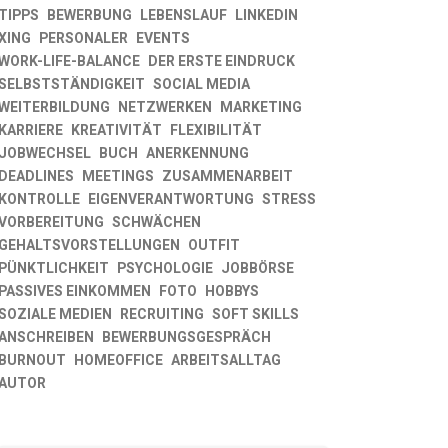
TIPPS
BEWERBUNG
LEBENSLAUF
LINKEDIN
XING
PERSONALER
EVENTS
WORK-LIFE-BALANCE
DER ERSTE EINDRUCK
SELBSTSTÄNDIGKEIT
SOCIAL MEDIA
WEITERBILDUNG
NETZWERKEN
MARKETING
KARRIERE
KREATIVITÄT
FLEXIBILITÄT
JOBWECHSEL
BUCH
ANERKENNUNG
DEADLINES
MEETINGS
ZUSAMMENARBEIT
KONTROLLE
EIGENVERANTWORTUNG
STRESS
VORBEREITUNG
SCHWÄCHEN
GEHALTSVORSTELLUNGEN
OUTFIT
PÜNKTLICHKEIT
PSYCHOLOGIE
JOBBÖRSE
PASSIVES EINKOMMEN
FOTO
HOBBYS
SOZIALE MEDIEN
RECRUITING
SOFT SKILLS
ANSCHREIBEN
BEWERBUNGSGESPRÄCH
BURNOUT
HOMEOFFICE
ARBEITSALLTAG
AUTOR