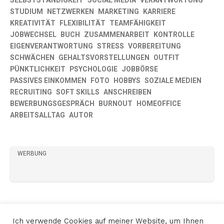
SELBSTSTÄNDIGKEIT
SOCIAL MEDIA
VERANTWORTUNG
STUDIUM
NETZWERKEN
MARKETING
KARRIERE
KREATIVITÄT
FLEXIBILITÄT
TEAMFÄHIGKEIT
JOBWECHSEL
BUCH
ZUSAMMENARBEIT
KONTROLLE
EIGENVERANTWORTUNG
STRESS
VORBEREITUNG
SCHWÄCHEN
GEHALTSVORSTELLUNGEN
OUTFIT
PÜNKTLICHKEIT
PSYCHOLOGIE
JOBBÖRSE
PASSIVES EINKOMMEN
FOTO
HOBBYS
SOZIALE MEDIEN
RECRUITING
SOFT SKILLS
ANSCHREIBEN
BEWERBUNGSGESPRÄCH
BURNOUT
HOMEOFFICE
ARBEITSALLTAG
AUTOR
WERBUNG
Ich verwende Cookies auf meiner Website, um Ihnen