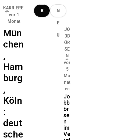
KARRIERE
B
N
vor 1
Monat
E
E
JO
Mün
L
U
BB
chen
ÖR
I
SE
,
N
E
vor
Ham
5
B
burg
Mo
nat
T
,
en
Jo
Köln
bb
ör
:
se
deut
n
im
sche
Ve