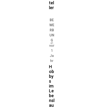
tel
ler
BE
WE
RB
UN
G
vor
1
Ja
hr
H
ob
by
s
im
Le
be
nsl
au