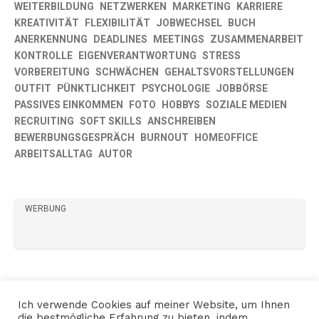
WEITERBILDUNG
NETZWERKEN
MARKETING
KARRIERE
KREATIVITÄT
FLEXIBILITÄT
JOBWECHSEL
BUCH
ANERKENNUNG
DEADLINES
MEETINGS
ZUSAMMENARBEIT
KONTROLLE
EIGENVERANTWORTUNG
STRESS
VORBEREITUNG
SCHWÄCHEN
GEHALTSVORSTELLUNGEN
OUTFIT
PÜNKTLICHKEIT
PSYCHOLOGIE
JOBBÖRSE
PASSIVES EINKOMMEN
FOTO
HOBBYS
SOZIALE MEDIEN
RECRUITING
SOFT SKILLS
ANSCHREIBEN
BEWERBUNGSGESPRÄCH
BURNOUT
HOMEOFFICE
ARBEITSALLTAG
AUTOR
WERBUNG
Ich verwende Cookies auf meiner Website, um Ihnen
die bestmögliche Erfahrung zu bieten, indem