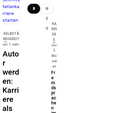
B
N
E
E
KA
L
U
RRI
SELBSTÄ
ER
I
NDIGKEIT
E
vor 1 Jahr
vor
E
3
Auto
Mo
B
r
nat
en
T
werd
Fr
e
en:
m
ds
Karri
pr
ere
ac
he
als
n