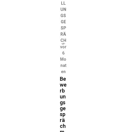
LL
UN
GS
GE
SP
RÄ
CH
vor
6
Mo
nat
en
Be
we
rb
un
gs
ge
sp
rä
ch