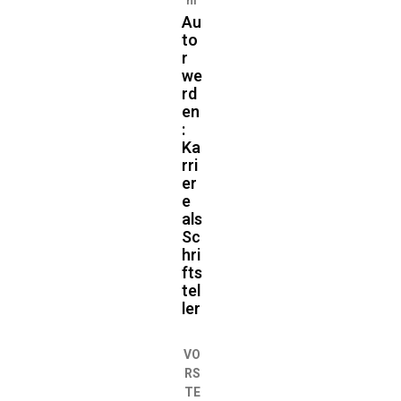
hr
Au
to
r
we
rd
en
:
Ka
rri
er
e
als
Sc
hri
fts
tel
ler
VO
RS
TE