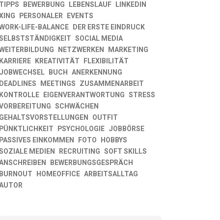
TIPPS
BEWERBUNG
LEBENSLAUF
LINKEDIN
XING
PERSONALER
EVENTS
WORK-LIFE-BALANCE
DER ERSTE EINDRUCK
SELBSTSTÄNDIGKEIT
SOCIAL MEDIA
WEITERBILDUNG
NETZWERKEN
MARKETING
KARRIERE
KREATIVITÄT
FLEXIBILITÄT
JOBWECHSEL
BUCH
ANERKENNUNG
DEADLINES
MEETINGS
ZUSAMMENARBEIT
KONTROLLE
EIGENVERANTWORTUNG
STRESS
VORBEREITUNG
SCHWÄCHEN
GEHALTSVORSTELLUNGEN
OUTFIT
PÜNKTLICHKEIT
PSYCHOLOGIE
JOBBÖRSE
PASSIVES EINKOMMEN
FOTO
HOBBYS
SOZIALE MEDIEN
RECRUITING
SOFT SKILLS
ANSCHREIBEN
BEWERBUNGSGESPRÄCH
BURNOUT
HOMEOFFICE
ARBEITSALLTAG
AUTOR